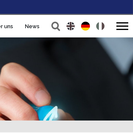
r uns
News