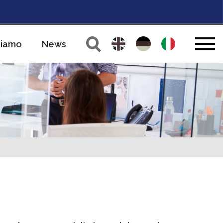
siamo
News